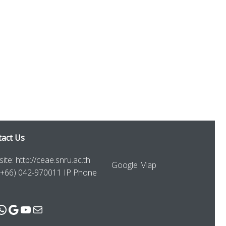
act Us
ite: http://ceae.snru.ac.th
Google Map
 (+66) 042-970011 IP Phone
cebook
WhatsApp
Google
YouTube
Mail