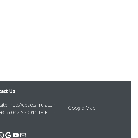
act Us
ite: http://ceae.snru.ac.th
Google Map
 (+66) 042-970011 IP Phone
cebook
WhatsApp
Google
YouTube
Mail