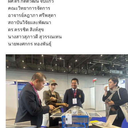
ผศ.ดร.กิตติวัฒน์ จีบแก้ว
คณะวิทยาการจัดการ
อาจารย์ลฎาภา ศรีพสุดา
สถาบันวิจัยและพัฒนา
ดร.ครรชิต สิงห์สุข
นางสาวสุภาวดี สุวรรณเทน
นายพงศกกร ทองพันธ์ุ