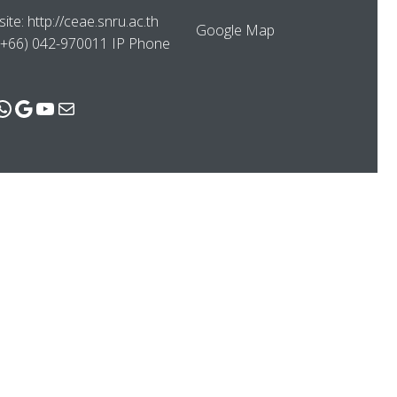
ite: http://ceae.snru.ac.th
Google Map
 (+66) 042-970011 IP Phone
cebook
WhatsApp
Google
YouTube
Mail