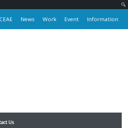
 CEAE
News
Work
Event
Information
act Us